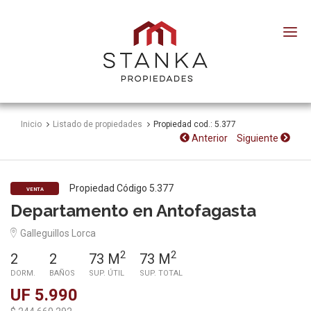
Stanka
Propiedades
Inicio
Listado de propiedades
Propiedad cod.: 5.377
Anterior
Siguiente
Propiedad Código 5.377
VENTA
Departamento en Antofagasta
Galleguillos Lorca
2
2
2
2
73 M
73 M
DORM.
BAÑOS
SUP. ÚTIL
SUP. TOTAL
UF 5.990